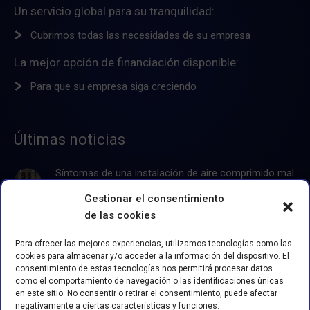
Un servicio global para su tranquilidad:
Cubrimos todas las necesidades de su empresa
La mejor opción de financiación disponible:
Para que su empresa siga creciendo
Últimas noticias
Síntomas de una instalación de aire comprimido mal
dimensionada
Gestionar el consentimiento
de las cookies
Separadores de Agua-Aceite: Sostenibilidad y
Normativa
Para ofrecer las mejores experiencias, utilizamos tecnologías como las
cookies para almacenar y/o acceder a la información del dispositivo. El
Servicios integrales para compresores de aire
consentimiento de estas tecnologías nos permitirá procesar datos
como el comportamiento de navegación o las identificaciones únicas
en este sitio. No consentir o retirar el consentimiento, puede afectar
negativamente a ciertas características y funciones.
Generadores de nitrógeno, tipos, funcionamiento y