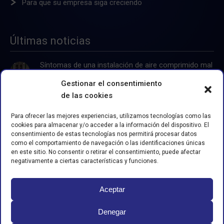
Para que su empresa siga creciendo
Últimas noticias
Síntomas de una instalación de aire comprimido mal
dimensionada
Gestionar el consentimiento
de las cookies
Separadores de Agua-Aceite: Sostenibilidad y
Normativa
Para ofrecer las mejores experiencias, utilizamos tecnologías como las
cookies para almacenar y/o acceder a la información del dispositivo. El
Servicios integrales para compresores de aire
consentimiento de estas tecnologías nos permitirá procesar datos
como el comportamiento de navegación o las identificaciones únicas
en este sitio. No consentir o retirar el consentimiento, puede afectar
negativamente a ciertas características y funciones.
Generadores de nitrógeno, tipos, funcionamiento y
ventajas para la industria
Aceptar
Auditorías energéticas para la industria
Denegar