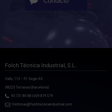
Contacto
Folch Técnica Industrial, S.L.
Valls, 113 – P.I. Segle XX
08223 Terrassa (Barcelona)
93 731 80 88
|
609 879 579
folchmas@folchtecnicaindustrial.com