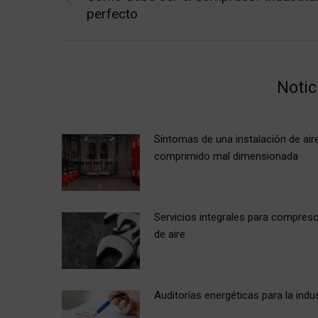
Previous
perfecto
post:
Notic
Síntomas de una instalación de air
comprimido mal dimensionada
Servicios integrales para compres
de aire
Auditorías energéticas para la indus