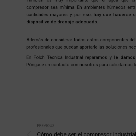
También es muy importante que el agua que en
compresor sea mínima. En ambientes húmedos entr
cantidades mayores y, por eso,
hay que hacerse 
dispositivo de drenaje adecuado.
Además de considerar todos estos componentes del
profesionales que puedan aportarle las soluciones ne
En Folch Técnica Industrial reparamos y
le damos
Póngase en contacto con nosotros para solicitarnos l
Post
PREVIOUS
navigation
Cómo debe ser el compresor industria