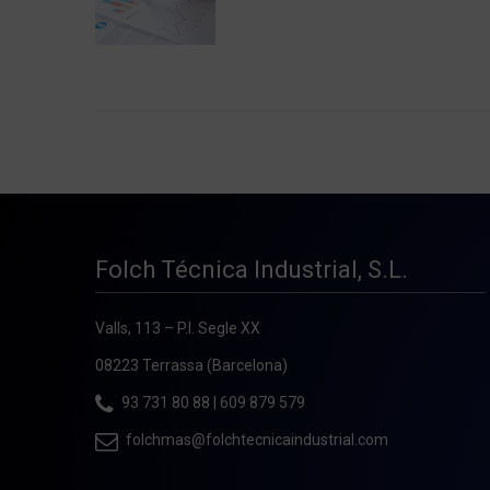
Folch Técnica Industrial, S.L.
Valls, 113 – P.I. Segle XX
08223 Terrassa (Barcelona)
93 731 80 88
|
609 879 579
folchmas@folchtecnicaindustrial.com