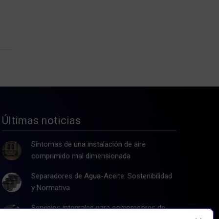
Últimas noticias
Síntomas de una instalación de aire
comprimido mal dimensionada
Separadores de Agua-Aceite: Sostenibilidad
y Normativa
Servicios integrales para compresores de