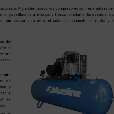
compresor. A grandes rasgos, los compresores son respiradores de a
e tengan influjo de aire limpio y fresco constante.
Es esencial qu
del compresor
para evitar el sobrecalentamiento del motor y o
os del
ordial
iempre
visarlo
icante
an en
idad y
gar la
on las
sor.