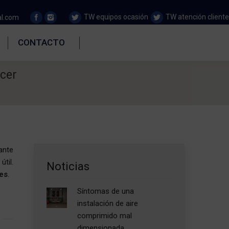
TW equipos ocasión
TW atención cliente
al.com
CONTACTO
cer
ante
til.
Noticias
es
.
Síntomas de una
instalación de aire
comprimido mal
dimensionada