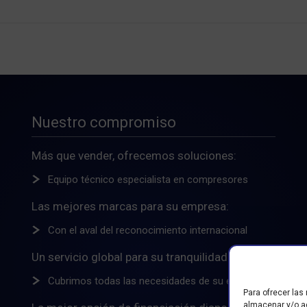
Nuestro compromiso
Más que vender, ofrecemos soluciones:
Equipo técnico especialista en compresores
Las mejores marcas para su empresa:
Con el aval del reconocimiento internacional
Un servicio global para su tranquilidad:
Cubrimos todas las necesidades de su empresa
Para ofrecer las
almacenar y/o ac