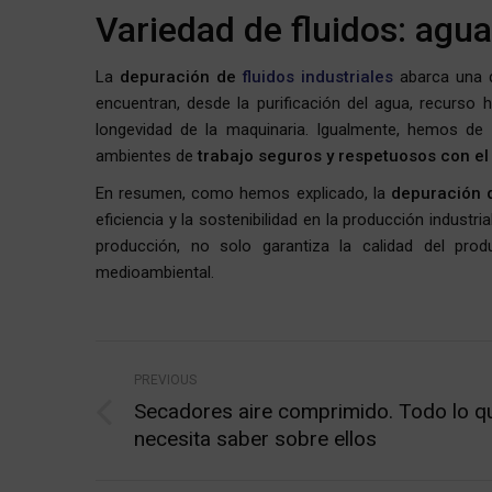
Variedad de fluidos: agua
La
depuración de
fluidos industriales
abarca una d
encuentran, desde la purificación del agua, recurso híd
longevidad de la maquinaria. Igualmente, hemos de 
ambientes de
trabajo seguros y respetuosos con el
En resumen, como hemos explicado, la
depuración d
eficiencia y la sostenibilidad en la producción indust
producción, no solo garantiza la calidad del pro
medioambiental.
Post
PREVIOUS
navigation
Secadores aire comprimido. Todo lo q
Previous
necesita saber sobre ellos
post: