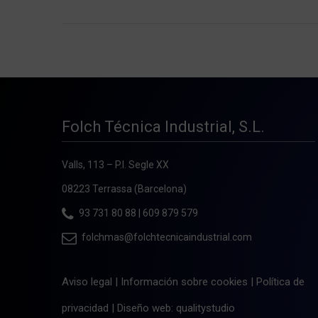
Folch Técnica Industrial, S.L.
Valls, 113 – P.I. Segle XX
08223 Terrassa (Barcelona)
93 731 80 88
|
609 879 579
folchmas@folchtecnicaindustrial.com
Aviso legal
|
Información sobre cookies
|
Política de
privacidad
|
Diseño web: qualitystudio