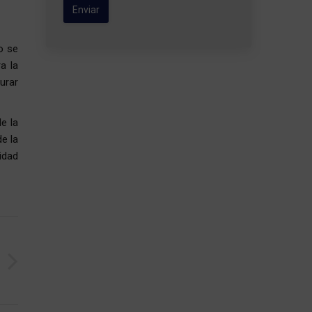
o se
ra la
urar
e la
de la
idad