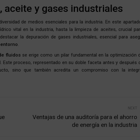
, aceite y gases industriales
iversidad de medios esenciales para la industria. En este apartad
rico vital en la industria, hasta la limpieza de aceites, crucial pa
destacar la depuración de gases industriales, esencial para aseg
 entorno
.
e fluidos
se erige como un pilar fundamental en la optimización d
rial. Este proceso, representado en su doble faceta antes y después 
ducto, sino que también acredita un compromiso con la integr
NEXT
ue
Ventajas de una auditoría para el ahorro
Next
de energía en la industria
post: