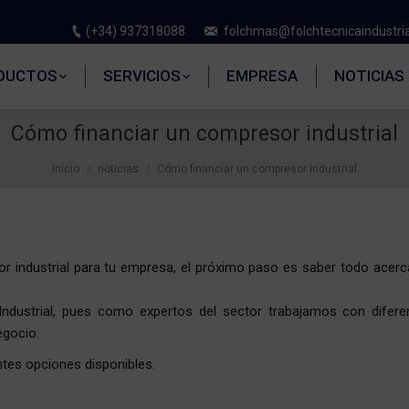
(+34) 937318088
folchmas@folchtecnicaindustri
DUCTOS
SERVICIOS
EMPRESA
NOTICIAS
Cómo financiar un compresor industrial
Inicio
noticias
Cómo financiar un compresor industrial
r industrial para tu empresa, el próximo paso es saber todo acerc
ndustrial, pues como expertos del sector trabajamos con difere
egocio.
ntes opciones disponibles.