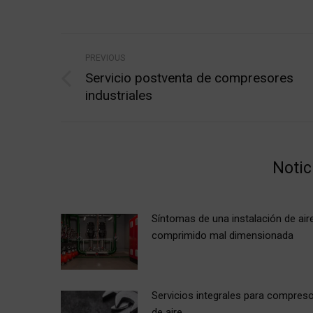
Post
PREVIOUS
navigation
Servicio postventa de compresores
Previous
industriales
post:
Notic
Síntomas de una instalación de air
comprimido mal dimensionada
Servicios integrales para compres
de aire