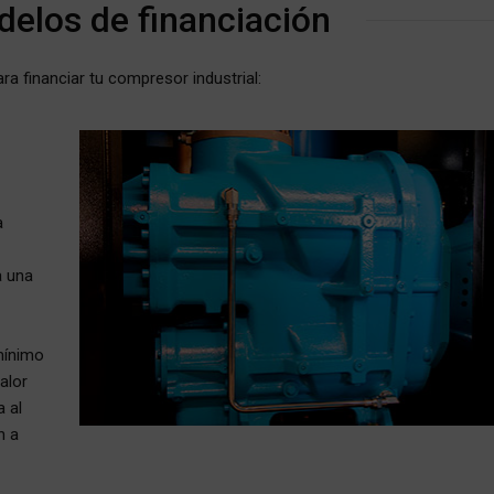
elos de financiación
ra financiar tu compresor industrial:
a
a una
mínimo
alor
a al
n a